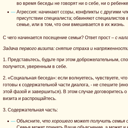
во время беседы не говорят ни о себе, ни о ребенке
Агрессия: начинают ссоры, конфликты с другими ч
присутствии специалиста; обвиняют специалистов в
семье, или в том, что они вмешивается в их жизнь.
С чего начинается посещение семьи? Ответ прост –
с нал
Задача первого визита: снятие страха и напряженности
1. Представьтесь, будьте при этом доброжелательным, сп
получится, уверенным в себе.
2. «Социальная беседа»: если волнуетесь, чувствуете, чт
готовы к содержательной части диалога, - не спешите (ин
этой фазой и завершиться). В этом случае договоритесь 
визита и распрощайтесь.
3. Содержательная часть:
Объясните,
что хорошего может получить семья 
Семья может принять Ваше объяснение, а может и н