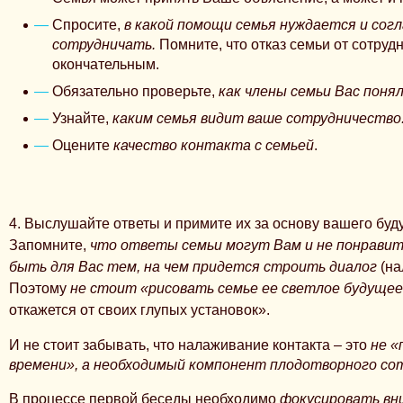
Спросите,
в
какой помощи семья нуждается и согл
сотрудничать
.
Помните, что отказ семьи от сотруд
окончательным.
Обязательно проверьте,
как члены семьи Вас понял
Узнайте,
каким семья видит ваше сотрудничество
Оцените
качество контакта с семьей
.
4. Выслушайте ответы и примите их за основу вашего буд
Запомните,
что ответы семьи могут Вам и не понравит
быть для Вас тем, на чем придется строить диалог
(на
Поэтому
не стоит «рисовать семье ее светлое будуще
откажется от своих глупых установок».
И не стоит забывать, что налаживание контакта – это
не «
времени», а необходимый компонент плодотворного со
В процессе первой беседы необходимо
фокусировать вни