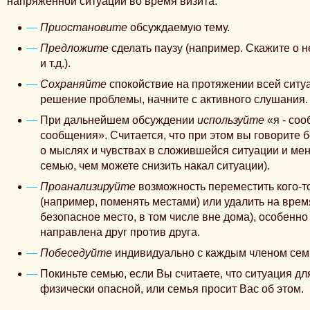
напряженной ситуации во время визита:
Приостановите
обсуждаемую тему.
Предложите
сделать паузу (например. Скажите о 
и т.д.).
Сохраняйте
спокойствие на протяжении всей ситу
решение проблемы, начните с активного слушания.
При дальнейшем обсуждении
используйте
«я - соо
сообщения». Считается, что при этом вы говорите 
о мыслях и чувствах в сложившейся ситуации и ме
семью, чем можете снизить накал ситуации).
Проанализируйте
возможность переместить кого-то
(например, поменять местами) или удалить на врем
безопасное место, в том числе вне дома), особенно
направлена друг против друга.
Побеседуйте
индивидуально с каждым членом сем
Покиньте семью, если Вы считаете, что ситуация дл
физически опасной, или семья просит Вас об этом.