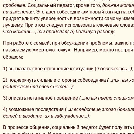
проблеме
. Социальный педагог, кроме того,
должен мотив
на изменения
. Это дает собеседникам новый взгляд на се
придает клиенту уверенность в возможности самому изме
лучшему. При этом следует использовать ключевые слова
что можешь..., ты проделал(-а) большую работу.
При работе с семьей, при обсуждении проблемы, важно п
называемую «мертвую точку».
Например, можно построи
образом:
1) высказать свое отношение к ситуации
(
я беспокоюсь...);
2) подчеркнуть сильные стороны собеседника
(...т.к. вы
родителем для своих детей...);
3) описать негативное поведение
(...но вы пьете слишко
4) возможные последствия
(...
и вследствие этого больш
детей и вводите их в заблуждение...).
В процессе общения, социальный педагог будет получать
касающейся семьи. Иногда попадаются такие разговорчив