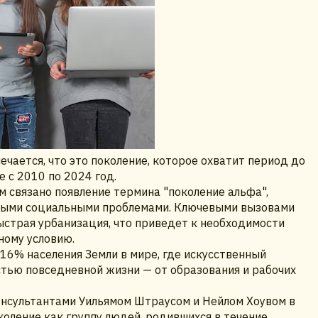
ечается, что это поколение, которое охватит период до
 с 2010 по 2024 год.
 связано появление термина "поколение альфа",
зными социальными проблемами. Ключевыми вызовами
быстрая урбанизация, что приведет к необходимости
ному условию.
 16% населения Земли в мире, где искусственный
стью повседневной жизни — от образования и рабочих
онсультантами Уильямом Штраусом и Нейлом Хоувом в
оление как группу людей, родившихся в течение