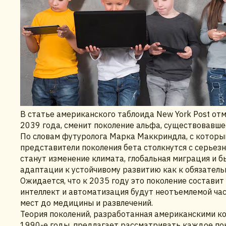
В статье американского таблоида New York Post отм
2039 года, сменит поколение альфа, существовавшее
По словам футуролога Марка Маккриндла, с которым
представители поколения бета столкнутся с серье
станут изменение климата, глобальная миграция и 
адаптации к устойчивому развитию как к обязатель
Ожидается, что к 2035 году это поколение составит
интеллект и автоматизация будут неотъемлемой ча
мест до медицины и развлечений.
Теория поколений, разработанная американскими к
1990-е годы, предлагает рассматривать каждое пок