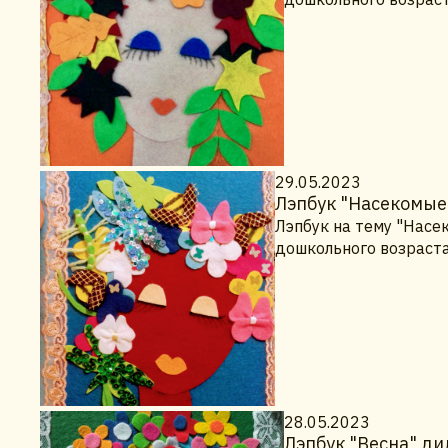
29.05.2023
Лэпбук "Насекомые
Лэпбук на тему "Насе
дошкольного возраста
28.05.2023
Лэпбук "Весна" ди