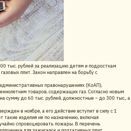
600 тыс. рублей за реализацию детям и подросткам
газовых плит. Закон направлен на борьбу с
б административных правонарушениях (КоАП),
нолетним товаров, содержащих газ. Согласно новым
 сумму до 60 тыс. рублей, должностные – до 300 тыс., а
ржден в ноябре, а его действие вступит в силу с 1
ют такие изделия не по назначению, включая
лучайно спровоцировать пожары. В перечень
аллончики для зажигалок и портативных плит.