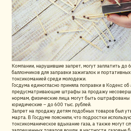
Компании, нарушившие запрет, могут заплатить до 
баллончиков для заправки зажигалок и портативных 
токсикоманией среди молодежи.
Госдума единогласно приняла поправки в Кодекс о
предусматривающие штрафы за продажу несовершен
нормам, физические лица могут быть оштрафованы на
юридические – до 600 тыс. рублей.
Запрет на продажу детям подобных товаров был утве
марта. В Госдуме пояснили, что подростки использу
токсикоманическое вдыхание газа, а также могут с
запрещенных товаров вошли, в частности, газовые б