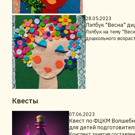
28.05.2023
Лэпбук "Весна" ди
Лэпбук на тему "Вес
дошкольного возраст
Квесты
07.06.2023
Квест по ФЦКМ Волшебны
для детей подготовител
Конспект занятия составлен