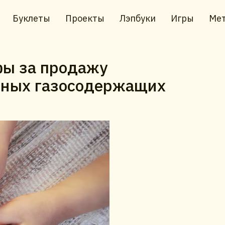
Буклеты
Проекты
Лэпбуки
Игры
Мет
фы за продажу
сных газосодержащих