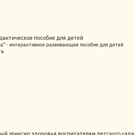
дактическое пособие для детей
на" - интерактивное развивающее пособие для детей
а.
й эликсир здоровья воспитателям детского сада