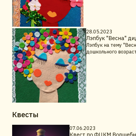
28.05.2023
Лэпбук "Весна" ди
Лэпбук на тему "Вес
дошкольного возраст
Квесты
07.06.2023
Квест по ФЦКМ Волшебны