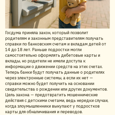
Госдума приняла закон, который позволит
родителям и законным представителям получать
справки по банковским счетам и вкладам детей от
14 до 18 лет. Раньше подростки могли
самостоятельно оформлять дебетовые карты и
вклады, но родители не имели доступа к
информации о движении средств на этих счетах.
Теперь банки будут получать данные о родителях
через электронные системы, а если их нет —
справки можно будет получить на основании
свидетельства о рождении или других документов.
Цель закона — предотвратить мошеннические
действия с детскими счетами, ведь нередки случаи,
когда злоумышленники выкупают у подростков
карты для обналичивания и переводов.