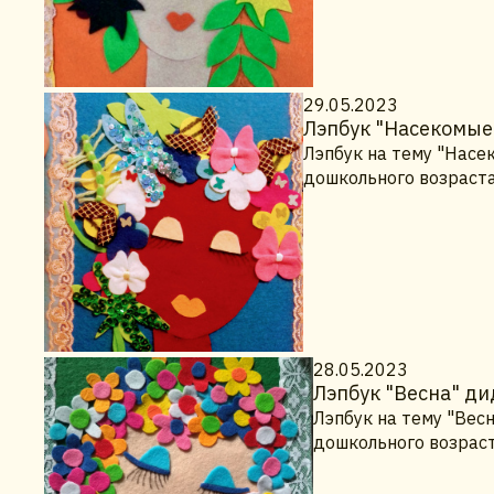
29.05.2023
Лэпбук "Насекомые
Лэпбук на тему "Насе
дошкольного возраста
28.05.2023
Лэпбук "Весна" ди
Лэпбук на тему "Вес
дошкольного возраст