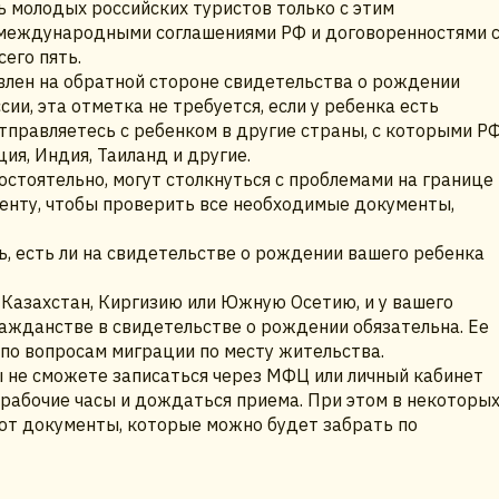
ь молодых российских туристов только с этим
 международными соглашениями РФ и договоренностями 
его пять.
лен на обратной стороне свидетельства о рождении
и, эта отметка не требуется, если у ребенка есть
отправляетесь с ребенком в другие страны, с которыми Р
ия, Индия, Таиланд и другие.
стоятельно, могут столкнуться с проблемами на границе
агенту, чтобы проверить все необходимые документы,
, есть ли на свидетельстве о рождении вашего ребенка
 Казахстан, Киргизию или Южную Осетию, и у вашего
ражданстве в свидетельстве о рождении обязательна. Ее
по вопросам миграции по месту жительства.
ы не сможете записаться через МФЦ или личный кабинет
в рабочие часы и дождаться приема. При этом в некоторы
ают документы, которые можно будет забрать по