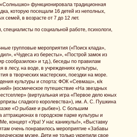
ра «Солнышко» функционировала традиционная
дка, которую посещали 16 детей из неполных,
семей, в возрасте от 7 до 12 лет.
, специалисты по социальной работе, психологи,
ные групповые мероприятия («Поиск клада»,
дил», «Чудеса из бересты», «Построй замок из
ир сообразилок» и т.д.), беседы по правилам
 в лесу, на воде, в учреждениях культуры,
тия в творческих мастерских, поездки на море.
дения культуры и спорта: ФОК «Севмаш», к/к
аний» (космическое путешествие «На звездных
Бестселлер» (виртуальная игра «Первое дело юных
рпризы сладкого королевства»), им. А. С. Пушкина
казке «О рыбаке и рыбке»). С большим
а аттракционах в городском парке культуры и
Ме, концерт «Ура! У нас каникулы!», «Выставку
ятам очень понравилось мероприятие «Забавы
еведческом музее. Дети не только укрепили свое