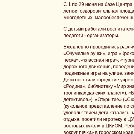
С 1 по 29 июня на базе Цент
летняя оздоровительная площа
многодетных, малообеспеченных 
С детьми работали воспитатели
педагоги - организаторы.
Ежедневно проводились различ
«Очумелые ручки», игра «Кроко
песка», «классная игра», «турн
дорожного движения, поведения
подвижные игры на улице, заня
Дети посетили городские учреж
«Родина», библиотеку «Мир зн
тропинках далеких планет»), «
детективов»), «Открытие» («Сю
(кукольное представление по с
удовольствием дети катались н
отдыха, посетили игротеку в ЦУ
ростовых кукол» в ЦКиОМ. Реб
вокруг печки» в городском кра