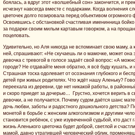
боялась, а вдруг этот «волшебный сон» закончится, и пр
исчезнут навсегда вместе с подарками. Когда волнения сл
цветочек долго позировала перед объективом огромного 
Освоившись с обстановкой счастливая именинница бойко
за подарки своим милым картавым говорком, а на прощан
поцеловать.
Удивительно, но Аля никогда не вспоминает свою маму, а 
ней, спрашивают: «Не скучаешь ли о мамочке, может она 
девочка с тревогой в голосе задаёт свой вопрос: «А можно
городе? Не отдавайте меня обратно, я всё буду кушать, и 
Страшная тоска одолевает от осознания глубокого и бесп
детей при живых родителях. Что ждёт нашу Аленьку? Говор
переехала из деревни, где нет никакой работы, в районны
и скоро приедет за дочерью… Грустно, хочется верить в 
девочки, а не получается. Почему судом даётся шанс ма
дочь любви, заботы и радостного дошкольного детства? 
монетой в борьбе с женским алкоголизмом и другими чел
становится ребёнок, с уже изувеченной судьбой, кто даст г
жизнь Аленького цветочка будет доброй, светлой и счастл
мамой, давно утратившей человеческий облик, променяв