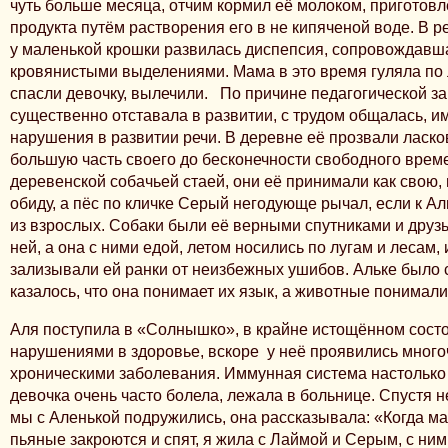
чуть больше месяца, отчим кормил её молоком, приготов
продукта путём растворения его в не кипяченой воде. В р
у маленькой крошки развилась диспепсия, сопровождав
кровянистыми выделениями. Мама в это время гуляла по л
спасли девочку, вылечили. По причине педагогической з
существенно отставала в развитии, с трудом общалась, и
нарушения в развитии речи. В деревне её прозвали ласков
большую часть своего до бесконечности свободного врем
деревенской собачьей стаей, они её принимали как свою,
обиду, а пёс по кличке Серый негодующе рычал, если к Ал
из взрослых. Собаки были её верными спутниками и друзь
ней, а она с ними едой, летом носились по лугам и лесам, 
зализывали ей ранки от неизбежных ушибов. Альке было с
казалось, что она понимает их язык, а животные понимали
Аля поступила в «Солнышко», в крайне истощённом сост
нарушениями в здоровье, вскоре у неё проявились мног
хроническими заболевания. Иммунная система настолько 
девочка очень часто болела, лежала в больнице. Спустя н
мы с Аленькой подружились, она рассказывала: «Когда ма
пьяные закроются и спят, я жила с Лаймой и Серым, с ними