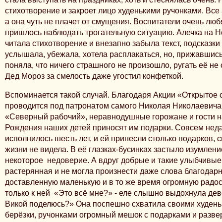
стихотворение и закроет лицо худенькими ручонками. Все
а она чуть не плачет от смущения. Воспитатели очень лю
пришлось наблюдать трогательную ситуацию. Алечка на 
читала стихотворение и внезапно забыла текст, подсказки
услышала, убежала, хотела расплакаться, но, прижавшись
поняла, что ничего страшного не произошло, ругать её не
Дед Мороз за смелость даже угостил конфеткой.
Вспоминается такой случай. Благодаря Акции «Открытое 
проводится под патронатом самого Николая Николаевича,
«Северный рабочий», неравнодушные горожане и гости н
Рождения наших детей приносят им подарки. Совсем нед
исполнилось шесть лет, и ей принесли столько подарков, с
жизни не видела. В её глазках-бусинках застыло изумлен
некоторое недоверие. А вдруг добрые и такие улыбчивые
растерянная и не могла произнести даже слова благодарно
доставленную маленькую и в то же время огромную радос
только к ней «Это всё мне?» - еле слышно выдохнула дево
Викой поделюсь?» Она поспешно схватила своими худеньк
берёзки, ручонками огромный мешок с подарками и развер