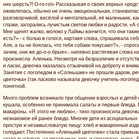
них шерсть?! О-го-го!» Рассказывая о своих верных «род
оживлялась, обычно не очень эмоциональная, становилас
разговорчивой, весёлой и мечтательной, её маленькие, ка
глазки, загорались лучистым светом любви и радости. «А 
Мне щенят жалко, молоко у Лаймы кончится, что они такие
есть?» - с болью в голосе, картавя слова, спрашивала себ
Аля, а ты не боялась, что тебя собаки покусают?», - спроси
зачем, они же до-о-о-брые»,- напевно растягивая слова н
произнесла Аленька. Несмотря на безразличие и отсутств
и ласки, девочка оказалась отзывчивой на доброту и вни
Занятия с логопедом в «Солнышке» не прошли даром, реч
цветочка» (так ласково называла девочку учитель-логопед
понятной.
Много проблем возникало при общении взрослых и детей 
кушала, особенно не принимала салаты и первые блюда. 
макароны. «Я этого не люблю»,- тихо произносила девочк
незнакомое ей ранее блюдо. Многие дети из асоциальных
простую и незамысловатую пищу: хлеб и макаронные изде
голодают. Постепенно «Аленький цветочек» стала привыкат
стала выступать на праздниках, хоть и стеснялась очень. 