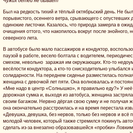
Чужих детей не бывает
Был на редкость тихий и тёплый октябрьский день. Не бы
порывистого, осеннего ветра, срывающего с опустевших 
одинокие листочки. Казалось, что природа замерла в ожид
очищения оттого, что накопилось вокруг после знойного, н
северного лета.
В автобусе было мало пассажиров и кондуктор, восполь
паузой в работе, весело болтала с водителем, периодиче
смехом, невольно заражая им окружающих. Кто-то недоу
весёлости кондуктора, а кто-то снисходительно улыбался 
солидарности. На переднем сиденье разместилась полная
женщина с девочкой лет пяти. Она волновалась и постоя
«Мне надо в центр «Солнышко», я правильно еду?» У не
дорожная сумка и, выходя из автобуса, женщина застряла
своим багажом. Нервно дёргая свою сумку и не получая ж
она окончательно расстроилась и на время перестала извл
«Девушка, девушка, без нервов, только без нервов и всё п
молодой человек, который также стремился покинуть автоб
сделать из-за внезапно образовавшейся «пробки» Ловки