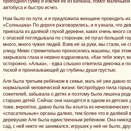
приподнял сумку и извлёк её из капкана, помог маленькой
автобуса и быстро исчез.
Нам было по пути, и я предложила женщине проводить их 
«Солнышка» По дороге разговорились, и я узнала, что дев
приехала из далёкой глухой деревни, каких очень много с
с опаской поглядывала по сторонам, её пугал большой гор
много, много чужих людей. Взяв её за руки, мы стали, не 
улицу. Мимо стремительно проносились машины, при этом
закрывала глаза и нервно вздрагивала. «Как тебя зовут, 
осторожно. «Алька», - едва слышно ответила девочка и п
тоской и пронизывающей до глубины души грустью.
Аля была третьим ребёнком в семье, мать её уже давно п
нормальной человеческой жизни: беспробудно пила горьк
сожителей, забывала о детях и поэтому была лишена роди
старших детей. Сейчас они находятся в одном из детских 
тоже, вероятно, давно была бы изъята из нечеловеческих 
«спасательные» органы далеко, тем более что в далёкой 
деревушке Аля была единственным ребёнком. Она никогд
сад, с ней никто не занимался, игрушек у неё не было, дру