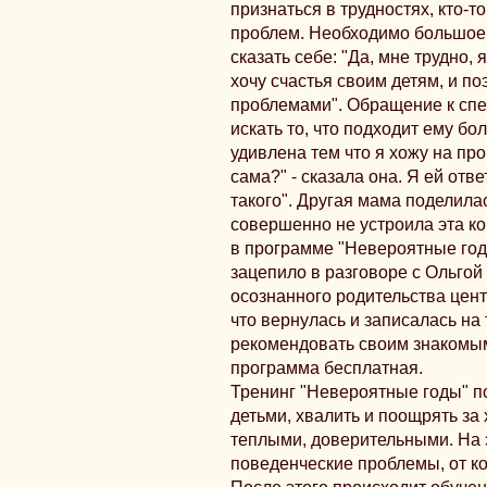
признаться в трудностях, кто-т
проблем. Необходимо большое 
сказать себе: "Да, мне трудно, 
хочу счастья своим детям, и по
проблемами". Обращение к спе
искать то, что подходит ему бо
удивлена тем что я хожу на пр
сама?" - сказала она. Я ей отве
такого". Другая мама поделилас
совершенно не устроила эта ко
в программе "Невероятные годы
зацепило в разговоре с Ольго
осознанного родительства цен
что вернулась и записалась на т
рекомендовать своим знакомым
программа бесплатная.
Тренинг "Невероятные годы" по
детьми, хвалить и поощрять за
теплыми, доверительными. На 
поведенческие проблемы, от ко