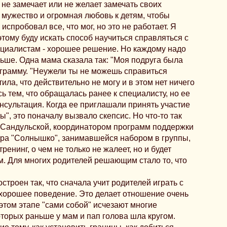
о не замечает или не желает замечать своих
мужество и огромная любовь к детям, чтобы
я испробовал все, что мог, но это не работает. Я
этому буду искать способ научиться справляться с
циалистам - хорошее решение. Но каждому надо
льше. Одна мама сказала так: "Моя подруга была
ограмму. "Неужели ты не можешь справиться
тила, что действительно не могу и в этом нет ничего
ь тем, что обращалась ранее к специалисту, но ее
нсультация. Когда ее приглашали принять участие
", это поначалу вызвало скепсис. Но что-то так
й Сандульской, координатором программ поддержки
тра "Солнышко", занимавшейся набором в группы,
ренинг, о чем не только не жалеет, но и будет
. Для многих родителей решающим стало то, что
строен так, что сначала учит родителей играть с
 хорошее поведение. Это делает отношение очень
этом этапе "сами собой" исчезают многие
торых раньше у мам и пап голова шла кругом.