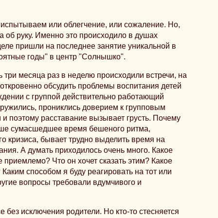
ы испытываем или облегчение, или сожаление. Но,
ка об руку. Именно это происходило в душах
деле пришли на последнее занятие уникальной в
ятные годы" в центр "Солнышко".
 три месяца раз в неделю происходили встречи, на
откровенно обсудить проблемы воспитания детей
уждении с группой действительно работающий
дружились, прониклись доверием к групповым
 и поэтому расставание вызывает грусть. Почему
аше сумасшедшее время бешеного ритма,
о кризиса, бывает трудно выделить время на
ния. А думать приходилось очень много. Какое
 приемлемо? Что он хочет сказать этим? Какое
 Каким способом я буду реагировать на тот или
ругие вопросы требовали вдумчивого и
 без исключения родители. Но кто-то стесняется