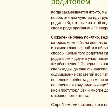
родителем
Когда заканчивается что-то, м
порой, эти два чувства идут ру
родителей, которые на этой не
своем роде программы "Неверо
Сожаление очень понятно, ведь
которых можно было довольно 
и, самое главное, найти в обс
способ. Кроме того родители с
родителям и другим участникам
же облегчение? Поверьте, в н
сверхзадач, да еще финансовог
обдумывание стратегий воспита
поведение ребенка для меня не
поведение я хочу видеть чаще?
иной поступок? Эти и многие д
откровенного ответа.
С проблемами сталкиваются все