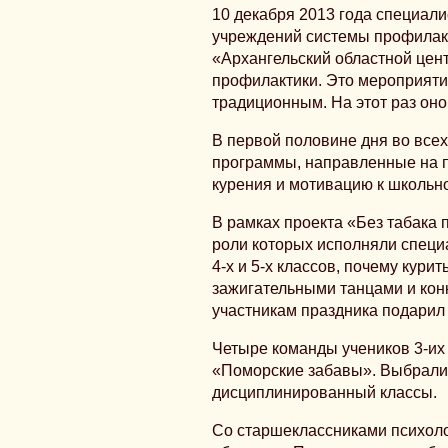
10 декабря 2013 года специал
учреждений системы профилак
«Архангельский областной цен
профилактики. Это мероприяти
традиционным. На этот раз оно
В первой половине дня во всех
программы, направленные на п
курения и мотивацию к школьн
В рамках проекта «Без табака 
роли которых исполняли спец
4-х и 5-х классов, почему курит
зажигательными танцами и ко
участникам праздника подарил
Четыре команды учеников 3-их 
«Поморские забавы». Выбрали
дисциплинированный классы.
Со старшеклассниками психоло