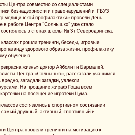
исты Центра совместно со специалистами
тики безнадзорности и правонарушений и ГБУЗ
тр медицинской профилактики» провели День
е в работе Центра "Солнышко" уже стало
 состоялось в стенах школы № 3 г.Северодвинска.
 классах прошли тренинги, беседы, игровые
ропаганду здорового образа жизни, профилактику
ому обучению.
прекрасна жизнь» доктор Айболит и Бармалей,
иалисты Центра «Солнышко», рассказали учащимся
ь вредно, загадали загадки, увлекли
нкурсами. На прощание жираф Гоша всем
 карточки на посещение игротеки Цума.
классов состязались в спортивном состязании
 самый дружный, активный, спортивный и
ги Центра провели тренинги на мотивацию к