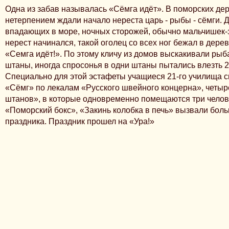
Одна из забав называлась «Сёмга идёт». В поморских дер
нетерпением ждали начало нереста царь - рыбы - сёмги. Д
впадающих в море, ночных сторожей, обычно мальчишек-зу
нерест начинался, такой оголец со всех ног бежал в дерев
«Семга идёт!». По этому кличу из домов выскакивали рыб
штаны, иногда спросонья в одни штаны пытались влезть 2
Специально для этой эстафеты учащиеся 21-го училища с
«Сёмг» по лекалам «Русского швейного концерна», четы
штанов», в которые одновременно помещаются три челове
«Поморский бокс», «Закинь колобка в печь» вызвали бол
праздника. Праздник прошел на «Ура!»