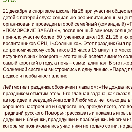
21 декабря в спортзале школы № 28 при участии обществ
детей с потерей слуха социально-реабилитационным це
организован и проведен второй семейный (командный) «
«ПОМОРСКИЕ ЗАБАВЫ», посвященный зимнему солнцест
приняло участие более 50 учеников школ 16, 21, 28 и их 
воспитанников СРЦН «Солнышко». Этот праздник был пр
астрономическому событию: в 15 часов 13 минут по моск
вступило в знак Козерога – это точный аспект зимнего сол
самый короткий в году, а ночь – самая длинная. В этот же
Солнечной системы выстроились в одну линию. «Парад пл
редкое и необычное явление.
Лейтмотив праздника обозначен плакатом: «Не дождались
праздником отметим это!». Его главная задача, как сказал
автор идеи и ведущий Анатолий Любимов, не только дать 
хорошего настроения и бодрости, но, прежде всего, это 
традиций русского Поморья; рассказать и показать игры, 
дедушки и бабушки, прадедушки и прабабушки. Многим иг
которыми познакомились участники не только сотни, но да