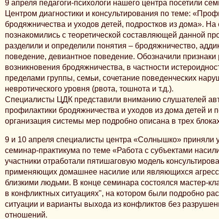
9 апреля педагоги-психологи нашего центра посетили се
Центром диагностики и консультирования по теме: «Проф
бродяжничества и уходов детей, подростков из дома». На
познакомились с теоретической составляющей данной пр
разделили и определили понятия – бродяжничество, адди
поведение, девиантное поведение. Обозначили признаки 
возникновения бродяжничества, в частности истероиднос
пределами группы, семьи, сочетание поведенческих нару
невротического уровня (рвота, тошнота и т.д.).
Специалисты ЦДК представили вниманию слушателей ав
профилактики бродяжничества и уходов из дома детей и п
организация системы мер подробно описана в трех блоках
9 и 10 апреля специалисты центра «Солнышко» приняли у
семинар-практикума по теме «Работа с субъектами насили
участники отработали пятишаговую модель консультиров
применяющих домашнее насилие или являющихся агресс
близкими людьми. В конце семинара состоялся мастер-кл
в конфликтных ситуациях", на котором были подробно р
ситуации и варианты выхода из конфликтов без разруше
отношений.