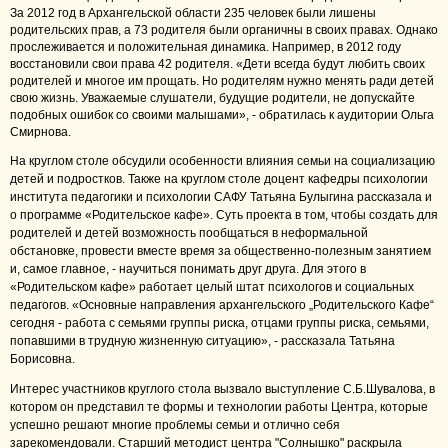
За 2012 год в Архангельской области 235 человек были лишены
родительских прав, а 73 родителя были органичны в своих правах. Однако
прослеживается и положительная динамика. Например, в 2012 году
восстановили свои права 42 родителя. «Дети всегда будут любить своих
родителей и многое им прощать. Но родителям нужно менять ради детей
свою жизнь. Уважаемые слушатели, будущие родители, не допускайте
подобных ошибок со своими малышами», - обратилась к аудитории Ольга
Смирнова.
На круглом столе обсудили особенности влияния семьи на социализацию
детей и подростков.
Также на круглом столе доцент кафедры психологии
института педагогики и психологии САФУ Татьяна Булыгина рассказала и
о программе «Родительское кафе». Суть проекта в том, чтобы создать для
родителей и детей возможность пообщаться в неформальной
обстановке, провести вместе время за общественно-полезным занятием
и, самое главное, - научиться понимать друг друга. Для этого в
«Родительском кафе» работает целый штат психологов и социальных
педагогов.
«Основные направления архангельского „Родительского Кафе“
сегодня - работа с семьями группы риска, отцами группы риска, семьями,
попавшими в трудную жизненную ситуацию», - рассказала Татьяна
Борисовна.
Интерес участников круглого стола вызвало выступление С.Б.Шувалова, в
котором он представил те формы и технологии работы Центра, которые
успешно решают многие проблемы семьи и отлично себя
зарекомендовали.
Старший методист центра "Солнышко" раскрыла