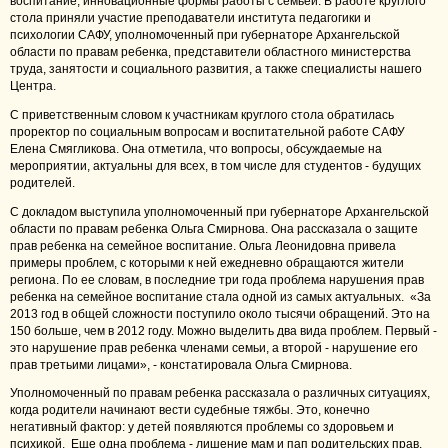
воспитание, инновационные формы работы с семьей.
В работе круглого
стола приняли участие преподаватели института педагогики и
психологии САФУ, уполномоченный при губернаторе Архангельской
области по правам ребенка, представители областного министерства
труда, занятости и социального развития, а также специалисты нашего
Центра.
С приветственным словом к участникам круглого стола обратилась
проректор по социальным вопросам и воспитательной работе САФУ
Елена Смягликова. Она отметила, что вопросы, обсуждаемые на
мероприятии, актуальны для всех, в том числе для студентов - будущих
родителей.
С докладом выступила уполномоченный при губернаторе Архангельской
области по правам ребенка Ольга Смирнова. Она рассказала о защите
прав ребенка на семейное воспитание. Ольга Леонидовна привела
примеры проблем, с которыми к ней ежедневно обращаются жители
региона. По ее словам, в последние три года проблема нарушения прав
ребенка на семейное воспитание стала одной из самых актуальных. «За
2013 год в общей сложности поступило около тысячи обращений. Это на
150 больше, чем в 2012 году. Можно выделить два вида проблем. Первый -
это нарушение прав ребенка членами семьи, а второй - нарушение его
прав третьими лицами», - констатировала Ольга Смирнова.
Уполномоченный по правам ребенка рассказала о различных ситуациях,
когда родители начинают вести судебные тяжбы. Это, конечно
негативный фактор: у детей появляются проблемы со здоровьем и
психикой. Еще одна проблема - лишение мам и пап родительских прав.