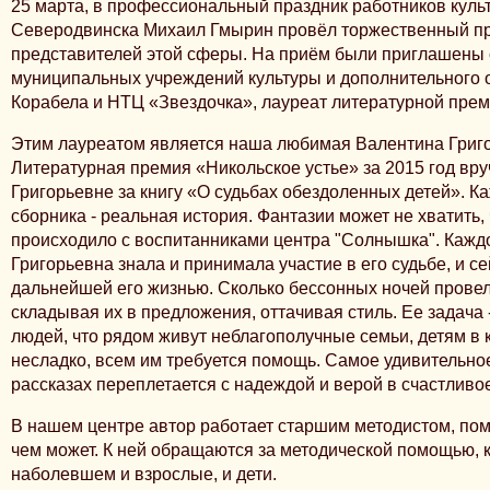
25 марта, в профессиональный праздник работников куль
Северодвинска Михаил Гмырин провёл торжественный п
представителей этой сферы. На приём были приглашены 
муниципальных учреждений культуры и дополнительного 
Корабела и НТЦ «Звездочка», лауреат литературной прем
Этим лауреатом является наша любимая Валентина Григ
Литературная премия «Никольское устье» за 2015 год вр
Григорьевне за книгу «О судьбах обездоленных детей». К
сборника - реальная история. Фантазии может не хватить, 
происходило с воспитанниками центра "Солнышка". Кажд
Григорьевна знала и принимала участие в его судьбе, и се
дальнейшей его жизнью. Сколько бессонных ночей провел
складывая их в предложения, оттачивая стиль. Ее задача
людей, что рядом живут неблагополучные семьи, детям в 
несладко, всем им требуется помощь. Самое удивительное 
рассказах переплетается с надеждой и верой в счастливо
В нашем центре автор работает старшим методистом, пом
чем может. К ней обращаются за методической помощью, к 
наболевшем и взрослые, и дети.