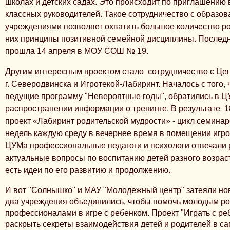
школах и детских садах. Это происходит по приглашению 
классных руководителей. Такое сотрудничество с образо
учреждениями позволяет охватить большое количество ро
них принципы позитивной семейной дисциплины. Последн
прошла 14 апреля в МОУ СОШ № 19.
Другим интересным проектом стало
сотрудничество с Це
г. Северодвинска и Игротекой-Лабиринт. Началось с того, 
ведущие программу "Невероятные годы", обратились в Ц
распространении информации о тренинге. В результате
1
проект «Лабиринт родительской мудрости» - цикл семинар
недель каждую среду в вечернее время в помещении игро
ЦУМа профессиональные педагоги и психологи отвечали 
актуальные вопросы по воспитанию детей разного возрас
есть идеи по его развитию и продолжению.
И вот "Солнышко" и МАУ "Молодежный центр" затеяли нов
два учреждения объединились, чтобы помочь молодым ро
профессионалами в игре с ребенком.
Проект "Играть с ре
раскрыть секреты взаимодействия детей и родителей в с