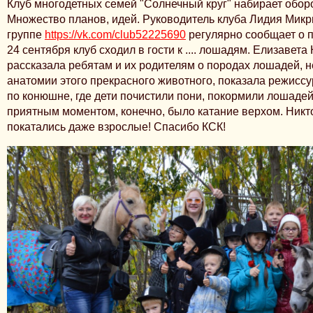
Клуб многодетных семей "Солнечный круг" набирает обор
Множество планов, идей. Руководитель клуба Лидия Микр
группе
https://vk.com/club52225690
регулярно сообщает о 
24 сентября клуб сходил в гости к .... лошадям. Елизавет
рассказала ребятам и их родителям о породах лошадей, 
анатомии этого прекрасного животного, показала режиссу
по конюшне, где дети почистили пони, покормили лошаде
приятным моментом, конечно, было катание верхом. Никт
покатались даже взрослые! Спасибо КСК!