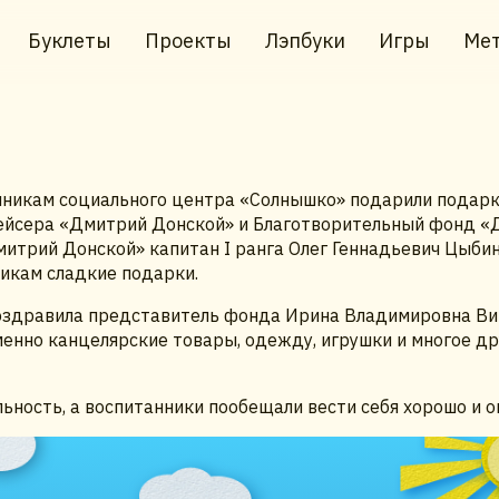
Буклеты
Проекты
Лэпбуки
Игры
Мет
анникам социального центра «Солнышко» подарили подарк
ейсера «Дмитрий Донской» и Благотворительный фонд «Де
трий Донской» капитан I ранга Олег Геннадьевич Цыбин,
никам сладкие подарки.
оздравила представитель фонда Ирина Владимировна Ви
енно канцелярские товары, одежду, игрушки и многое дру
ьность, а воспитанники пообещали вести себя хорошо и