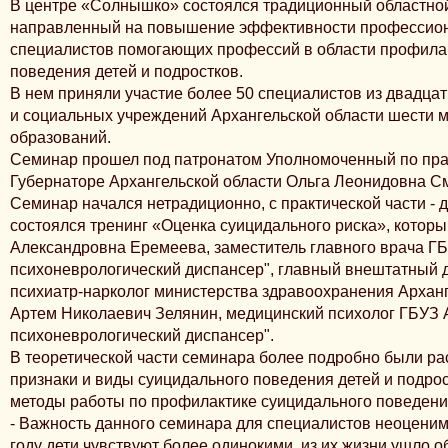
В центре «Солнышко» состоялся традиционный областной
направленный на повышение эффективности профессион
специалистов помогающих профессий в области профила
поведения детей и подростков.
В нем приняли участие более 50 специалистов из двадца
и социальных учреждений Архангельской области шести 
образований.
Семинар прошел под патронатом Уполномоченный по пра
Губернаторе Архангельской области Ольга Леонидовна С
Семинар начался нетрадиционно, с практической части - 
состоялся тренинг «Оценка суицидального риска», котор
Александровна Еремеева, заместитель главного врача Г
психоневрологический диспансер", главный внештатный 
психиатр-нарколог министерства здравоохранения Арханг
Артем Николаевич Зелянин, медицинский психолог ГБУЗ 
психоневрологический диспансер".
В теоретической части семинара более подробно были р
признаки и виды суицидального поведения детей и подрос
методы работы по профилактике суицидального поведения
- Важность данного семинара для специалистов неоценима
году дети чувствуют более одинокими, из их жизни ушло 