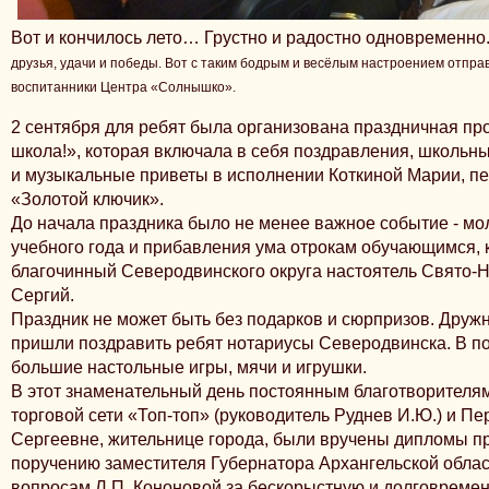
Вот и кончилось лето… Грустно и радостно одновременно
друзья, удачи и победы. Вот с таким бодрым и весёлым настроением отпра
воспитанники Центра «Солнышко».
2 сентября для ребят была организована праздничная пр
школа!», которая включала в себя поздравления, школьны
и музыкальные приветы в исполнении Коткиной Марии, пед
«Золотой ключик».
До начала праздника было не менее важное событие - мо
учебного года и прибавления ума отрокам обучающимся, 
благочинный Северодвинского округа настоятель Свято-Н
Сергий.
Праздник не может быть без подарков и сюрпризов. Дру
пришли поздравить ребят нотариусы Северодвинска. В п
большие настольные игры, мячи и игрушки.
В этот знаменательный день постоянным благотворител
торговой сети «Топ-топ» (руководитель Руднев И.Ю.) и П
Сергеевне, жительнице города, были вручены дипломы п
поручению заместителя Губернатора Архангельской обла
вопросам Л.П. Кононовой за бескорыстную и долговреме