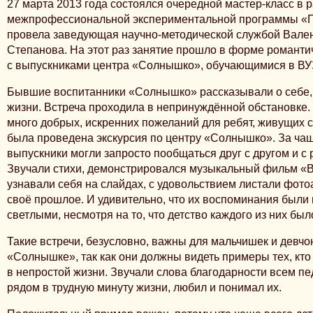
27 марта 2013 года состоялся очередной мастер-класс в 
межпрофессиональной экспериментальной программы «П
провела заведующая научно-методической службой Вале
Степанова. На этот раз занятие прошло в форме романти
с выпускниками центра «Солнышко», обучающимися в ВУ
Бывшие воспитанники «Солнышко» рассказывали о себе, 
жизни. Встреча проходила в непринуждённой обстановке. 
много добрых, искренних пожеланий для ребят, живущих с
была проведена экскурсия по центру «Солнышко». За чаш
выпускники могли запросто пообщаться друг с другом и с 
Звучали стихи, демонстрировался музыкальный фильм «В
узнавали себя на слайдах, с удовольствием листали фот
своё прошлое. И удивительно, что их воспоминания были
светлыми, несмотря на то, что детство каждого из них бы
Такие встречи, безусловно, важны для мальчишек и девчо
«Солнышке», так как они должны видеть примеры тех, кто
в непростой жизни. Звучали слова благодарности всем пед
рядом в трудную минуту жизни, любил и понимал их.