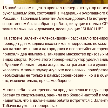
13 ноября к нам в центр приехал тренер-инструктор по кик
рукопашному бою, состоящий в Федерации рукопашного б
России, - Табачный Валентин Александрович. На встреч
спортсменом были собраны ребята, живущие в стенах С
также мальчишки и девчонки, посещающие "SUNCLUB".
На встрече Валентин Александрович рассказал о трениро
проводит для младших школьников и подростков, показал
как на занятиях, так и на городских и всероссийских соре
приехали два чемпиона, занявшие множество призовых м
видах спорта. Кроме этого тренер-инструктор уделил вним
обучении боевым видам искусства затрагивается и духов
человека. А также подчеркнул, что все навыки, приобрета
необходимы не только в рамках соревнований, но и в обы
что, исключительно, при самообороне.
Многих ребят заинтересовали представленные виды спор
беседу со спортсменом, оценили его боевой настрой и чу
надеяться, что в дальнейшем ребята встретятся с Вален
Табачным уже на тренировках.