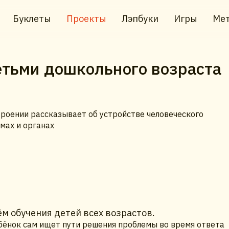
Буклеты
Проекты
Лэпбуки
Игры
Мет
етьми дошкольного возраста
строении рассказывает об устройстве человеческого
мах и органах
м обучения детей всех возрастов.
ебёнок сам ищет пути решения проблемы во время ответа