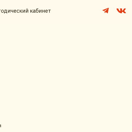
одический кабинет
я
я