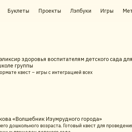
Буклеты
Проекты
Лэпбуки
Игры
Мет
ликсир здоровья воспитателям детского сада дл
школе группы
ормате квест – игры с интеграцией всех
лкова «Волшебник Изумрудного города»
его дошкольного возраста. Готовый квест для проведени
лочных площадок детского сада.