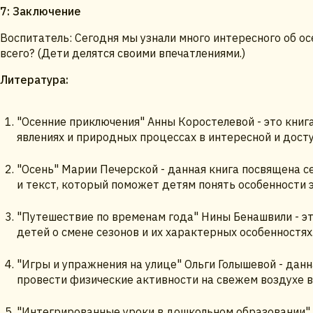
7: Заключение
Воспитатель: Сегодня мы узнали много интересного об ос
всего? (Дети делятся своими впечатлениями.)
Литература:
"Осенние приключения" Анны Коростелевой - это книг
явлениях и природных процессах в интересной и дост
"Осень" Марии Печерской - данная книга посвящена с
и текст, который поможет детям понять особенности э
"Путешествие по временам года" Нины Бенашвили - э
детей о смене сезонов и их характерных особенностях
"Игры и упражнения на улице" Ольги Голышевой - данн
провести физические активности на свежем воздухе во
"Интегрированные уроки в дошкольном образовании" 