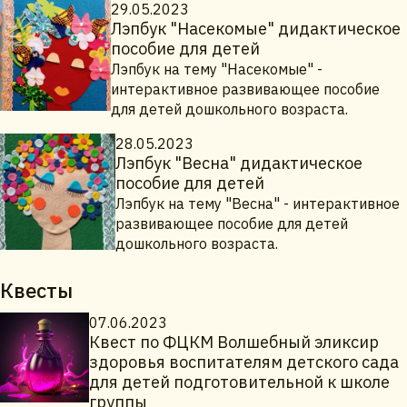
29.05.2023
Лэпбук "Насекомые" дидактическое
пособие для детей
Лэпбук на тему "Насекомые" -
интерактивное развивающее пособие
для детей дошкольного возраста.
28.05.2023
Лэпбук "Весна" дидактическое
пособие для детей
Лэпбук на тему "Весна" - интерактивное
развивающее пособие для детей
дошкольного возраста.
Квесты
07.06.2023
Квест по ФЦКМ Волшебный эликсир
здоровья воспитателям детского сада
для детей подготовительной к школе
группы