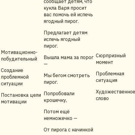
сообщает детям, что
кукла Варя просит
вас помочь ей испечь
ягодный пирог.
Предлагает детям
испечь ягодный
пирог.
Мотивационно-
Сюрпризный
Вышла мама за порог
побудительный
момент
—
Создание
Проблемная
Мы бегом смотреть
проблемной
ситуация
пирог.
ситуации
Художественно
Попробовали
Постановка цели
слово
крошечку,
мотивации
Потом ещё
немножечко —
От пирога с начинкой