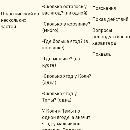
-Сколько осталось у
Пояснения
вас ягод? (ни одной)
Практический из
Показ действий
нескольких
-Сколько в корзинке?
частей
(много)
Вопросы
репродуктивног
-Где больше ягод? (в
характера
корзинке)
Похвала
-Где меньше? (на
кусте)
-Сколько ягод у Коли?
(одна)
-Сколько ягод у
Темы? (одна)
У Коли и Темы по
одной ягоде, а значит
ягод у мальчиков